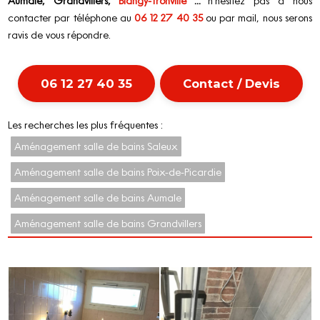
Aumale, Grandvillers,
Blangy-Tronville
...
n'hésitez pas à nous
contacter par téléphone au
06 12 27 40 35
ou par mail, nous serons
ravis de vous répondre.
06 12 27 40 35
Contact / Devis
Les recherches les plus fréquentes :
Aménagement salle de bains Saleux
Aménagement salle de bains Poix-de-Picardie
Aménagement salle de bains Aumale
Aménagement salle de bains Grandvillers