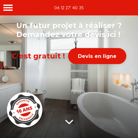
06 12 27 40 35
Un futur projet à réaliser ?
Demandez votre devis ici !
C'est gratuit !
Devis en ligne