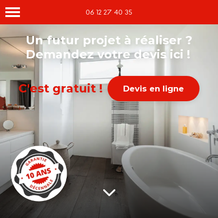
06 12 27 40 35
Un futur projet à réaliser ?
Demandez votre devis ici !
C'est gratuit !
Devis en ligne